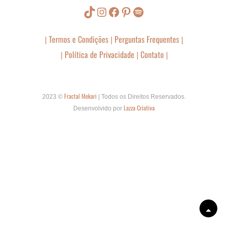
TikTok
Instagram
Facebook
Pinterest
Spotify
Termos e Condições
Perguntas Frequentes
|
|
|
Política de Privacidade
Contato
|
|
|
Fractal Mekari
2023 ©
| Todos os Direitos Reservados.
Lazza Criativa
Desenvolvido por
Scr
Up