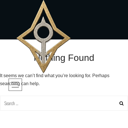
Skip
to
content
Nothing Found
It seems we can’t find what you’re looking for. Perhaps
searching can help.
Search
for: