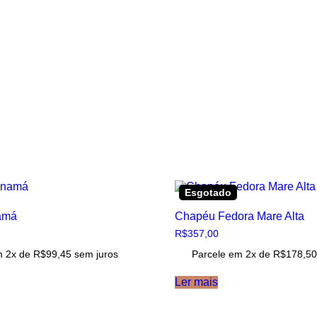
Esgotado
amá
Chapéu Fedora Mare Alta
R$
357,00
m 2x de
R$
99,45
sem juros
Parcele em 2x de
R$
178,5
Ler mais