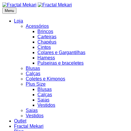
Skip
to
Menu
Fractal Mekari
content
Loja
Acessórios
Brincos
Carteiras
Chapéus
Cintos
Colares e Gargantilhas
Harness
Pulseiras e braceletes
Blusas
Calças
Coletes e Kimonos
Plus Size
Blusas
Calças
Saias
Vestidos
Saias
Vestidos
Outlet
Fractal Mekari