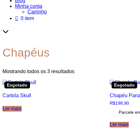
Blog
Minha conta
Carrinho
0 item
Site
Overlay
Chapéus
Classificado
Mostrando todos os 3 resultados
por
mais
Esgotado
Esgotado
recente
Cartola Skull
Chapéu Pan
R$
198,90
Ler mais
Parcele e
Ler mais