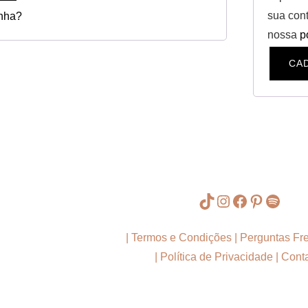
sua cont
nha?
nossa
p
CA
TikTok
Instagram
Facebook
Pinteres
Spotif
|
Termos e Condições
|
Perguntas Fr
|
Política de Privacidade
|
Cont