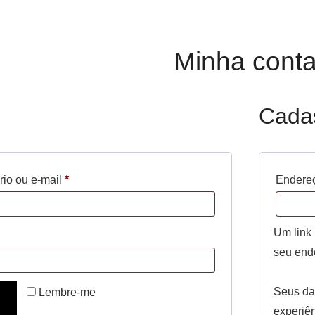
Minha cont
Cada
Obrigatório
io ou e-mail
*
Endereç
Um link
tório
seu end
Seus da
Lembre-me
experiên