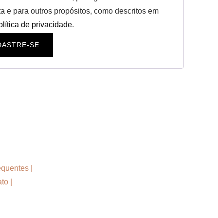
a e para outros propósitos, como descritos em
olítica de privacidade
.
DASTRE-SE
t
y
equentes
|
ato
|