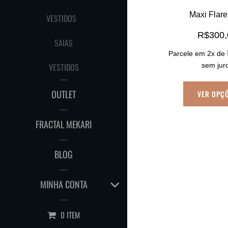
Maxi Flare
VESTIDOS
R$
300
SAIAS
Parcele em 2x de
VESTIDOS
sem jur
OUTLET
VER OPÇ
FRACTAL MEKARI
BLOG
EXPAND
MINHA CONTA
CHILD
MENU
0 ITEM