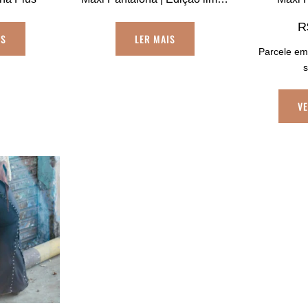
R
IS
LER MAIS
Parcele em
V