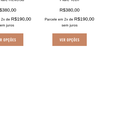
$
380,00
R$
380,00
R$
190,00
R$
190,00
 2x de
Parcele em 2x de
sem juros
sem juros
Este
Este
ER OPÇÕES
VER OPÇÕES
produto
produto
tem
tem
várias
várias
variantes.
variantes.
As
As
opções
opções
podem
podem
ser
ser
escolhidas
escolhidas
na
na
página
página