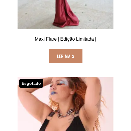
do
produto
Maxi Flare | Edição Limitada |
LER MAIS
Esgotado