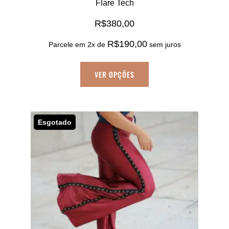
Flare Tech
R$
380,00
R$
190,00
Parcele em 2x de
sem juros
Este
VER OPÇÕES
produto
tem
várias
variantes.
Esgotado
As
opções
podem
ser
escolhidas
na
página