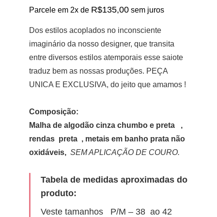
preço
preço
R$
135,00
Parcele em 2x de
sem juros
original
atual
era:
é:
Dos estilos acoplados no inconsciente
R$300,00.
R$270,00.
imaginário da nosso designer, que transita
entre diversos estilos atemporais esse saiote
traduz bem as nossas produções.
PEÇA
UNICA E EXCLUSIVA, do jeito que amamos !
Composição:
Malha de algodão cinza chumbo e preta ,
rendas preta , metais em banho prata não
oxidáveis,
SEM APLICAÇÃO DE COURO.
Tabela de medidas aproximadas do
produto:
Veste tamanhos P/M – 38 ao 42