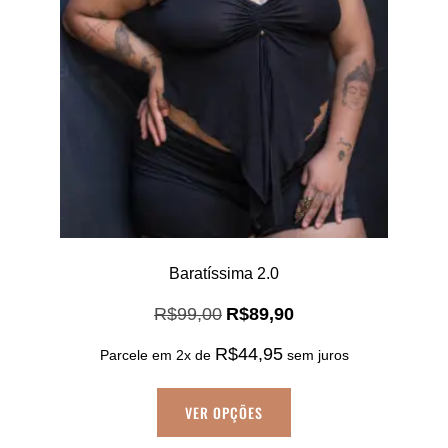
Baratíssima 2.0
O
O
R$
99,00
R$
89,90
preço
preço
R$
44,95
original
atual
Parcele em 2x de
sem juros
era:
é:
Este
R$99,00.
R$89,90.
VER OPÇÕES
produto
tem