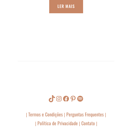
LER MAIS
Navegação
de
Post
TikTok
Instagram
Facebook
Pinterest
Spotify
Termos e Condições
Perguntas Frequentes
|
|
|
Política de Privacidade
Contato
|
|
|