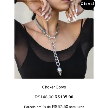
Oferta!
Choker Corvo
O
O
R$
148,00
R$
135,00
preço
preço
R$
67,50
original
atual
Parcele em 2x de
sem juros