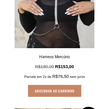
Harness Mercúrio
O
O
R$
180,00
R$
153,00
preço
preço
R$
76,50
original
atual
Parcele em 2x de
sem juros
era:
é:
R$180,00.
R$153,00.
ADICIONAR AO CARRINHO