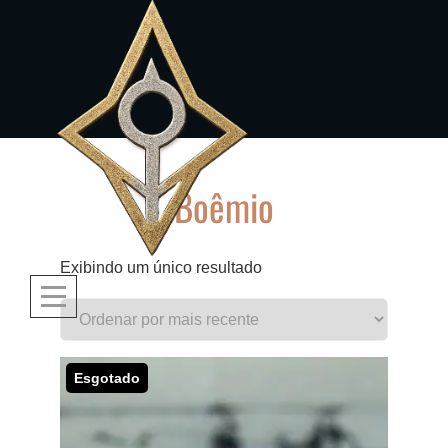
Skip
to
content
Boêmio
Exibindo um único resultado
Esgotado