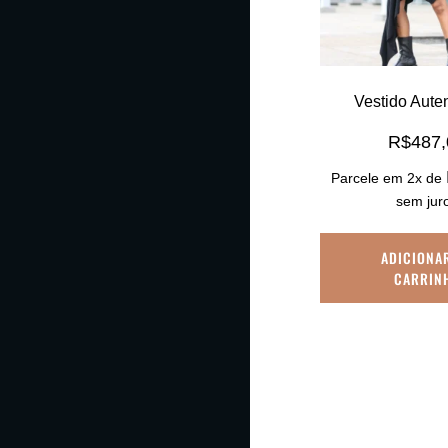
Vestido Aute
R$
487
Parcele em 2x de
sem jur
ADICIONA
CARRIN