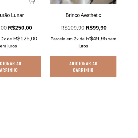
turão Lunar
Brinco Aesthetic
O
O
O
O
,00
R$
250,00
R$
109,90
R$
99,90
preço
preço
preço
preço
R$
125,00
R$
49,95
 2x de
Parcele em 2x de
sem
original
atual
original
atual
era:
é:
era:
é:
sem juros
juros
R$310,00.
R$250,00.
R$109,90.
R$99,90.
ICIONAR AO
ADICIONAR AO
ARRINHO
CARRINHO