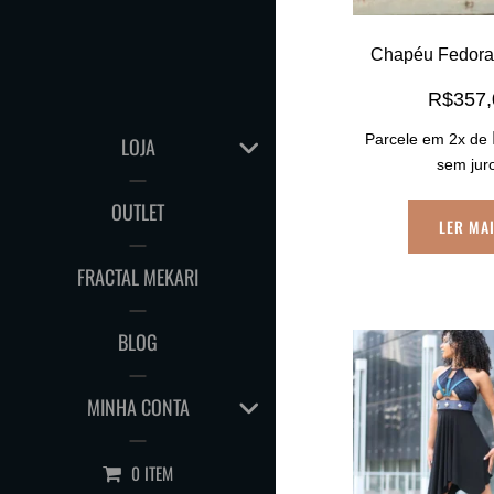
Chapéu Fedora 
R$
357
EXPAND
Parcele em 2x de
LOJA
CHILD
sem jur
MENU
OUTLET
LER MA
FRACTAL MEKARI
BLOG
EXPAND
MINHA CONTA
CHILD
MENU
0 ITEM