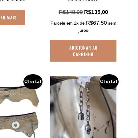
O
O
R$
148,00
R$
135,00
LER MAIS
preço
preço
R$
67,50
Parcele em 2x de
sem
original
atual
era:
é:
juros
R$148,00.
R$135,00.
ADICIONAR AO
CARRINHO
Oferta!
Oferta!