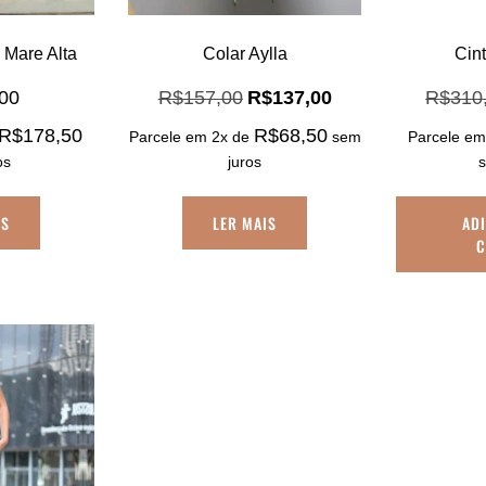
Mare Alta
Colar Aylla
Cin
O
O
,00
R$
157,00
R$
137,00
R$
310
preço
preço
R$
178,50
R$
68,50
Parcele em 2x de
sem
Parcele em
original
atual
era:
é:
os
juros
R$157,00.
R$137,00.
IS
LER MAIS
AD
C