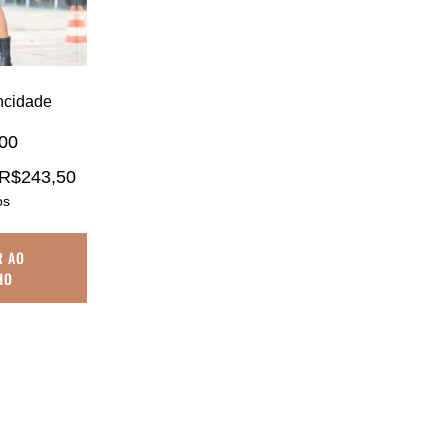
ncidade
,00
R$
243,50
os
R AO
HO