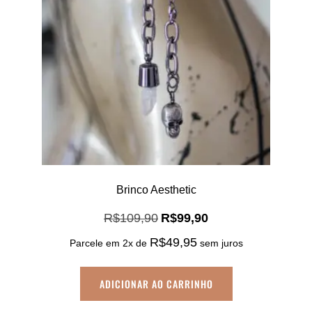
Brinco Aesthetic
O
O
R$
109,90
R$
99,90
preço
preço
R$
49,95
Parcele em 2x de
sem juros
original
atual
era:
é:
R$109,90.
R$99,90.
ADICIONAR AO CARRINHO