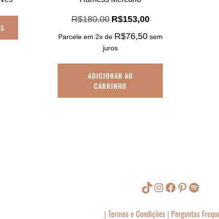
O
O
R$
180,00
R$
153,00
IS
preço
preço
R$
76,50
Parcele em 2x de
sem
original
atual
era:
é:
juros
R$180,00.
R$153,00.
ADICIONAR AO
CARRINHO
TikTok
Instagram
Facebook
Pinterest
Spotify
Termos e Condições
Perguntas Frequ
|
|