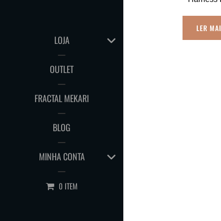
LER MA
EXPAND
LOJA
CHILD
MENU
OUTLET
FRACTAL MEKARI
BLOG
EXPAND
MINHA CONTA
CHILD
MENU
0 ITEM