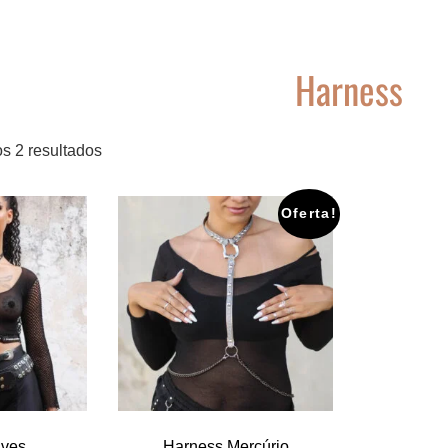
Harness
Classificado
s 2 resultados
por
mais
Oferta!
recente
Ives
Harness Mercúrio