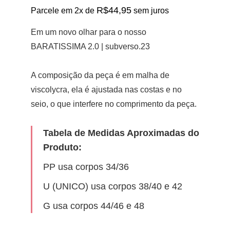
preço
preço
R$
44,95
Parcele em 2x de
sem juros
original
atual
era:
é:
Em um novo olhar para o nosso
R$99,00.
R$89,90.
BARATISSIMA 2.0 | subverso.23
A composição da peça é em malha de
viscolycra, ela é ajustada nas costas e no
seio, o que interfere no comprimento da peça.
Tabela de Medidas Aproximadas do
Produto:
PP usa corpos 34/36
U (UNICO) usa corpos 38/40 e 42
G usa corpos 44/46 e 48