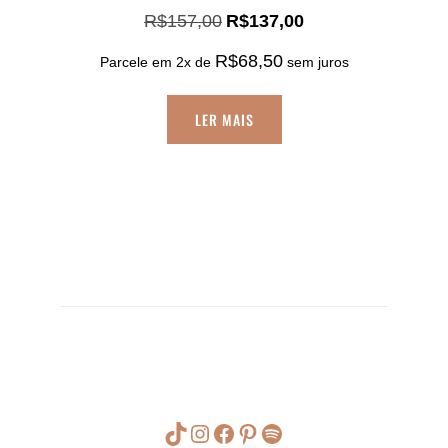
O
O
R$
157,00
R$
137,00
preço
preço
R$
68,50
original
atual
Parcele em 2x de
sem juros
era:
é:
R$157,00.
R$137,00.
LER MAIS
Navegação
de
Post
TikTok
Instagram
Facebook
Pinterest
Spotify