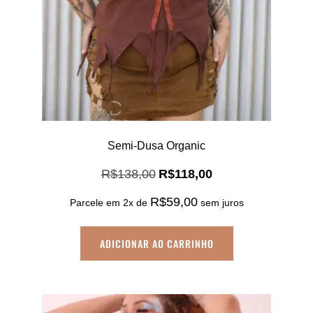
Semi-Dusa Organic
O
O
R$
138,00
R$
118,00
preço
preço
R$
59,00
original
atual
Parcele em 2x de
sem juros
era:
é:
R$138,00.
R$118,00.
ADICIONAR AO CARRINHO